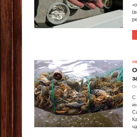
«о
(в
р
ОХ
О
з
Ос
С
и
С
К
ч