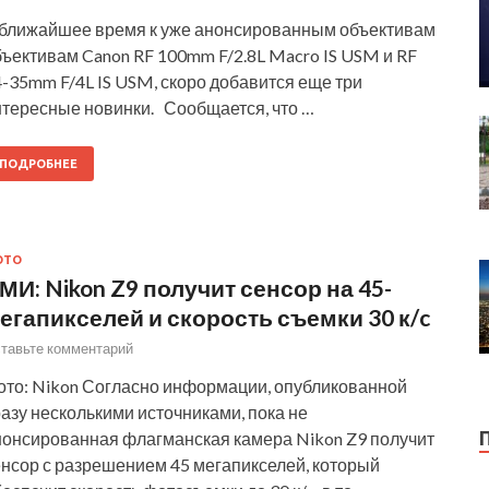
 ближайшее время к уже анонсированным объективам
ъективам Canon RF 100mm F/2.8L Macro IS USM и RF
-35mm F/4L IS USM, скоро добавится еще три
нтересные новинки. Сообщается, что …
ПОДРОБНЕЕ
ОТО
МИ: Nikon Z9 получит сенсор на 45-
егапикселей и скорость съемки 30 к/c
тавьте комментарий
ото: Nikon Согласно информации, опубликованной
азу несколькими источниками, пока не
нонсированная флагманская камера Nikon Z9 получит
енсор с разрешением 45 мегапикселей, который