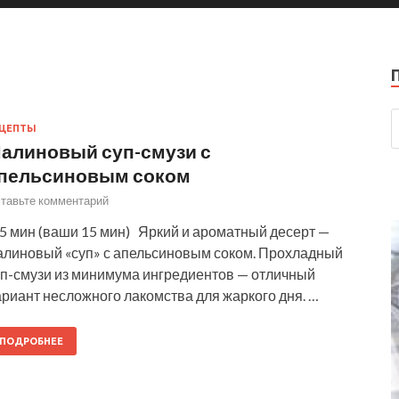
ЕЦЕПТЫ
алиновый суп-смузи с
пельсиновым соком
тавьте комментарий
5 мин (ваши 15 мин) Яркий и ароматный десерт —
алиновый «суп» с апельсиновым соком. Прохладный
уп-смузи из минимума ингредиентов — отличный
риант несложного лакомства для жаркого дня. …
ПОДРОБНЕЕ