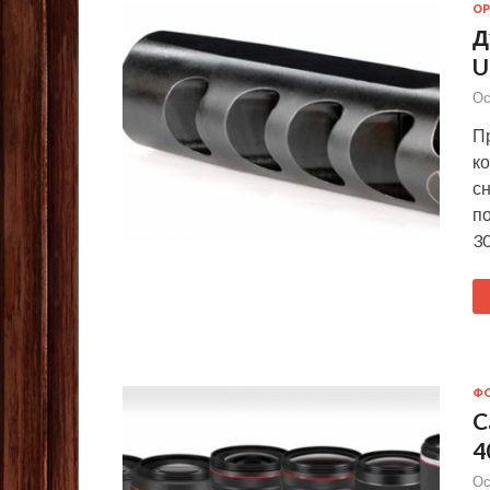
О
Д
U
Ос
П
ко
с
по
30
Ф
C
4
Ос