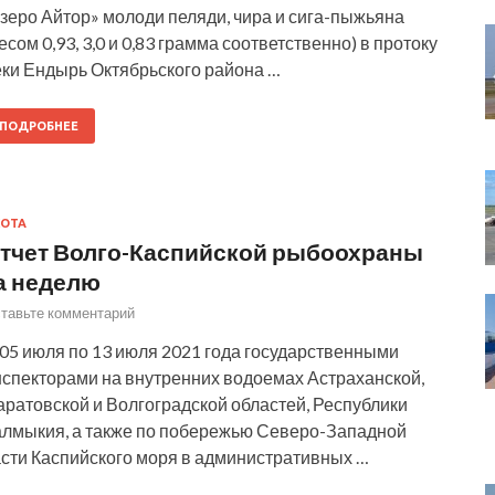
зеро Айтор» молоди пеляди, чира и сига-пыжьяна
есом 0,93, 3,0 и 0,83 грамма соответственно) в протоку
еки Ендырь Октябрьского района …
ПОДРОБНЕЕ
ОТА
тчет Волго-Каспийской рыбоохраны
а неделю
тавьте комментарий
 05 июля по 13 июля 2021 года государственными
нспекторами на внутренних водоемах Астраханской,
аратовской и Волгоградской областей, Республики
алмыкия, а также по побережью Северо-Западной
асти Каспийского моря в административных …