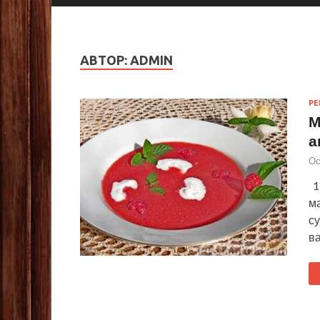
АВТОР:
ADMIN
Р
М
а
Ос
1
м
с
ва