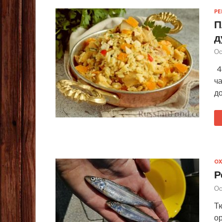
Р
П
д
Ос
4 
ч
до
ОХ
Р
Ос
Т
о