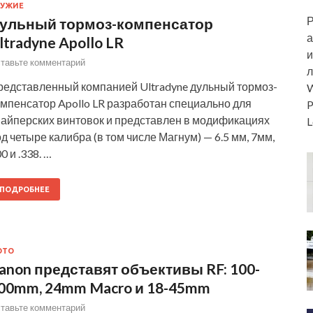
РУЖИЕ
Р
ульный тормоз-компенсатор
а
ltradyne Apollo LR
и
тавьте комментарий
л
редставленный компанией Ultradyne дульный тормоз-
W
мпенсатор Apollo LR разработан специально для
P
найперских винтовок и представлен в модификациях
L
д четыре калибра (в том числе Магнум) — 6.5 мм, 7мм,
0 и .338. …
ПОДРОБНЕЕ
ОТО
anon представят объективы RF: 100-
00mm, 24mm Macro и 18-45mm
тавьте комментарий