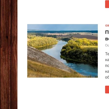
ОХ
П
в
Ос
Т
н
по
н
о