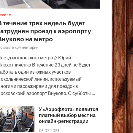
УРИЗМ
В течение трех недель будет
затруднен проезд к аэропорту
Внуково на метро
ставьте комментарий
оезд московского метро // Юрий
лохотниченко В течение 23 дней не будет
аботать один из южных участков
окольнической линии, используемый
ногими пассажирами для поездок в
осковскоий аэропорт Внуково. С субботы …
У «Аэрофлота» появится
платный выбор мест на
онлайн-регистрации
06.07.2021