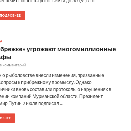
еспечит скорость фотосъемки до 30 к/c, в то …
ПОДРОБНЕЕ
А
брежке» угрожают многомиллионные
афы
е комментарий
н о рыболовстве внесли изменения, призванные
вопросы к прибрежному промыслу. Однако
ичники вновь составили протоколы о нарушениях в
ении компаний Мурманской области. Президент
мир Путин 2 июля подписал …
ОБНЕЕ