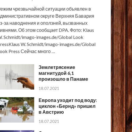
ежим чрезвычайной ситуации объявлен в
дминистративном округе Верхняя Бавария
з-за наводнения и оползней, вызванных
ивнями. Об этом сообщает DPA. Фото: Klaus
. Schmidt/imago-images.de/Global Look
ressKlaus W. Schmidt/imago-images.de/Global
ook Press Сейчас много …
Землетрясение
магнитудой 6,1
произошло в Панаме
18.07.2021
Европа уходит под воду:
циклон «Бернд» пришел
в Австрию
18.07.2021