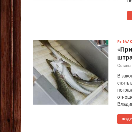
об
РЫБАЛК
«При
штр
Оставьт
В зако
снять 
погран
отнош
Влади
ПОДР