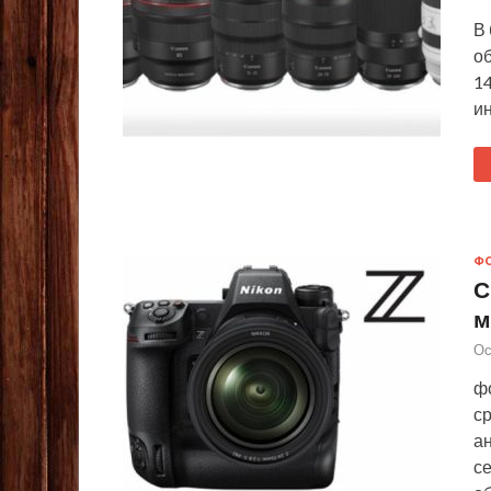
В
об
14
и
Ф
С
м
Ос
ф
ср
а
с