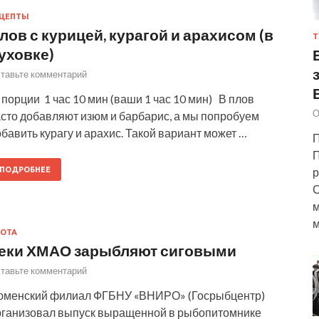
ЕЦЕПТЫ
лов с курицей, курагой и арахисом (в
Т
уховке)
тавьте комментарий
порции 1 час 10 мин (ваши 1 час 10 мин) В плов
О
асто добавляют изюм и барбарис, а мы попробуем
бавить курагу и арахис. Такой вариант может …
П
П
ПОДРОБНЕЕ
р
С
м
м
ОТА
еки ХМАО зарыбляют сиговыми
тавьте комментарий
юменский филиал ФГБНУ «ВНИРО» (Госрыбцентр)
рганизовал выпуск выращенной в рыбопитомнике