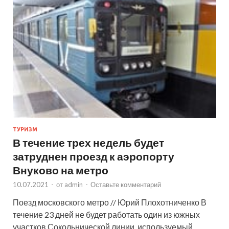
ТУРИЗМ
В течение трех недель будет
затруднен проезд к аэропорту
Внуково на метро
10.07.2021
-
от
admin
-
Оставьте комментарий
Поезд московского метро // Юрий Плохотниченко В
течение 23 дней не будет работать один из южных
участков Сокольнической линии, используемый