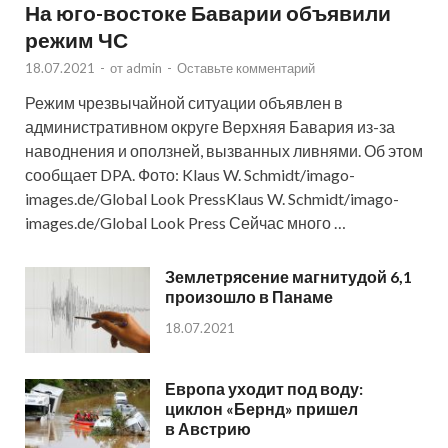
На юго-востоке Баварии объявили
режим ЧС
18.07.2021
-
от
admin
-
Оставьте комментарий
Режим чрезвычайной ситуации объявлен в
административном округе Верхняя Бавария из-за
наводнения и оползней, вызванных ливнями. Об этом
сообщает DPA. Фото: Klaus W. Schmidt/imago-
images.de/Global Look PressKlaus W. Schmidt/imago-
images.de/Global Look Press Сейчас много …
Землетрясение магнитудой 6,1
произошло в Панаме
18.07.2021
Европа уходит под воду:
циклон «Бернд» пришел
в Австрию