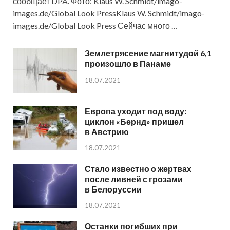
сообщает DPA. Фото: Klaus W. Schmidt/imago-
images.de/Global Look PressKlaus W. Schmidt/imago-
images.de/Global Look Press Сейчас много …
Землетрясение магнитудой 6,1
произошло в Панаме
18.07.2021
Европа уходит под воду:
циклон «Бернд» пришел
в Австрию
18.07.2021
Стало известно о жертвах
после ливней с грозами
в Белоруссии
18.07.2021
Останки погибших при