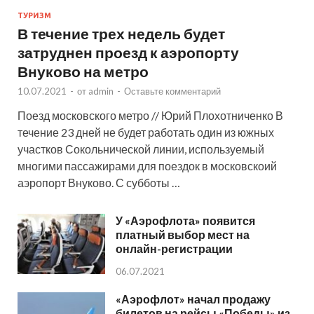
ТУРИЗМ
В течение трех недель будет
затруднен проезд к аэропорту
Внуково на метро
10.07.2021
-
от
admin
-
Оставьте комментарий
Поезд московского метро // Юрий Плохотниченко В
течение 23 дней не будет работать один из южных
участков Сокольнической линии, используемый
многими пассажирами для поездок в московскоий
аэропорт Внуково. С субботы …
У «Аэрофлота» появится
платный выбор мест на
онлайн-регистрации
06.07.2021
«Аэрофлот» начал продажу
билетов на рейсы «Победы» из