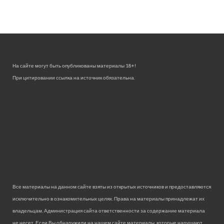
На сайте могут быть опубликованы материалы 18+!
При цитировании ссылка на источник обязательна.
Все материалы на данном сайте взяты из открытых источников и предоставляются
исключительно в ознакомительных целях. Права на материалы принадлежат их
владельцам. Администрация сайта ответственности за содержание материала
не несет. Если Вы обнаружили на нашем сайте материалы, которые нарушают