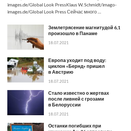
images.de/Global Look PressKlaus W. Schmidt/imago-
images.de/Global Look Press Сейчас много …
Землетрясение магнитудой 6,1
произошло в Панаме
18.07.2021
Европа уходит под воду:
циклон «Бернд» пришел
в Австрию
18.07.2021
Стало известно о жертвах
после ливней с грозами
в Белоруссии
18.07.2021
Останки погибших при