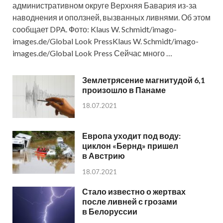
административном округе Верхняя Бавария из-за
наводнения и оползней, вызванных ливнями. Об этом
сообщает DPA. Фото: Klaus W. Schmidt/imago-
images.de/Global Look PressKlaus W. Schmidt/imago-
images.de/Global Look Press Сейчас много …
Землетрясение магнитудой 6,1
произошло в Панаме
18.07.2021
Европа уходит под воду:
циклон «Бернд» пришел
в Австрию
18.07.2021
Стало известно о жертвах
после ливней с грозами
в Белоруссии