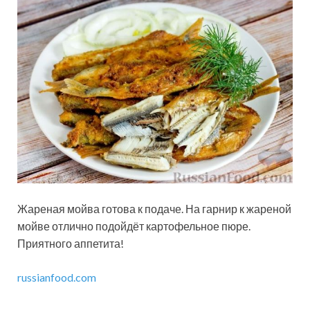
Жареная мойва готова к подаче. На гарнир к жареной
мойве отлично подойдёт картофельное пюре.
Приятного аппетита!
russianfood.com