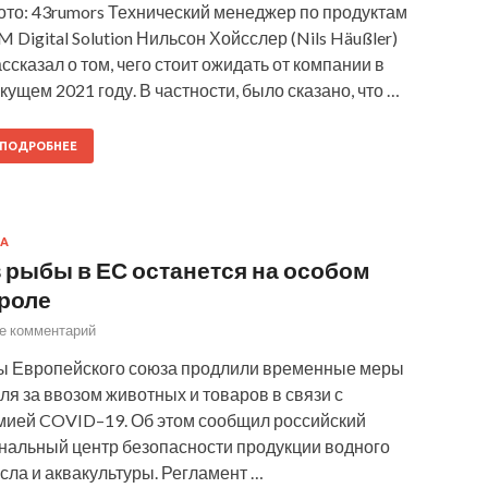
ото: 43rumors Технический менеджер по продуктам
 Digital Solution Нильсон Хойсслер (Nils Häußler)
ссказал о том, чего стоит ожидать от компании в
кущем 2021 году. В частности, было сказано, что …
ПОДРОБНЕЕ
А
 рыбы в ЕС останется на особом
роле
е комментарий
ы Европейского союза продлили временные меры
ля за ввозом животных и товаров в связи с
мией COVID–19. Об этом сообщил российский
альный центр безопасности продукции водного
ла и аквакультуры. Регламент …