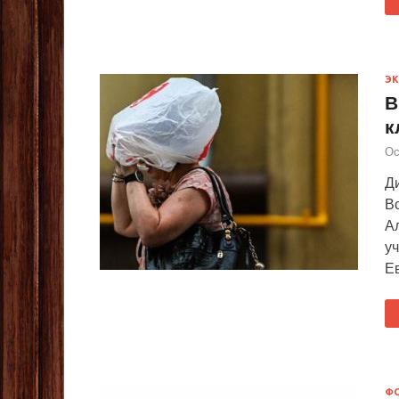
Э
В
к
Ос
Д
В
Ал
у
Е
Ф