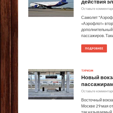
действия эл
Оставьте комментар
Самолет "Аэроф
«Аэрофлот» втор
дополнительный 
пассажиров. Так
ПОДРОБНЕЕ
ТУРИЗМ
Новый вокз
пассажира
Оставьте комментар
Восточный вокза
Москве 29 мая о
так называемый 