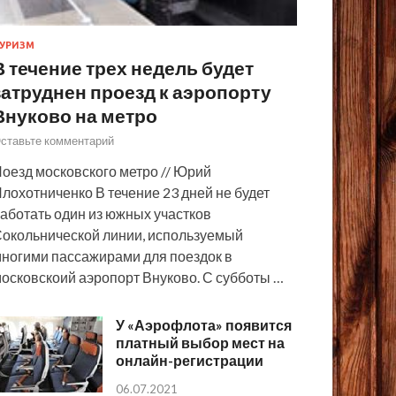
УРИЗМ
В течение трех недель будет
затруднен проезд к аэропорту
Внуково на метро
ставьте комментарий
оезд московского метро // Юрий
лохотниченко В течение 23 дней не будет
аботать один из южных участков
окольнической линии, используемый
ногими пассажирами для поездок в
осковскоий аэропорт Внуково. С субботы …
У «Аэрофлота» появится
платный выбор мест на
онлайн-регистрации
06.07.2021