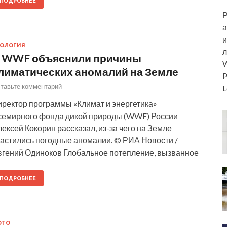
ПОДРОБНЕЕ
Р
а
и
КОЛОГИЯ
л
 WWF объяснили причины
W
лиматических аномалий на Земле
P
тавьте комментарий
L
иректор программы «Климат и энергетика»
семирного фонда дикой природы (WWF) России
ексей Кокорин рассказал, из-за чего на Земле
частились погодные аномалии. © РИА Новости /
вгений Одиноков Глобальное потепление, вызванное
ПОДРОБНЕЕ
ОТО