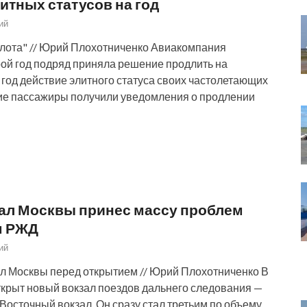
итных статусов на год
ий
лота" // Юрий Плохотниченко Авиакомпания
ой год подряд приняла решение продлить на
год действие элитного статуса своих частолетающих
ие пассажиры получили уведомления о продлении
ал Москвы принес массу проблем
м РЖД
ий
л Москвы перед открытием // Юрий Плохотниченко В
ткрыт новый вокзал поездов дальнего следования —
Восточный вокзал. Он сразу стал третьим по объему