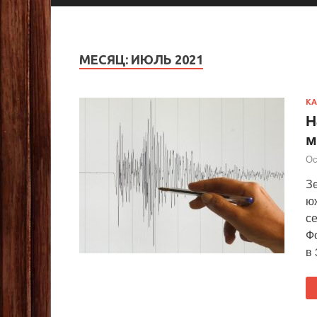
МЕСЯЦ:
ИЮЛЬ 2021
К
Н
м
Ос
Зе
ю
се
Ф
в 