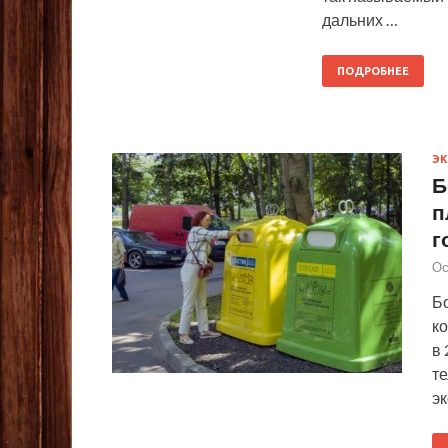
дальних …
ПОДРОБНЕЕ
Э
Б
п
г
Ос
Б
к
в 
те
э