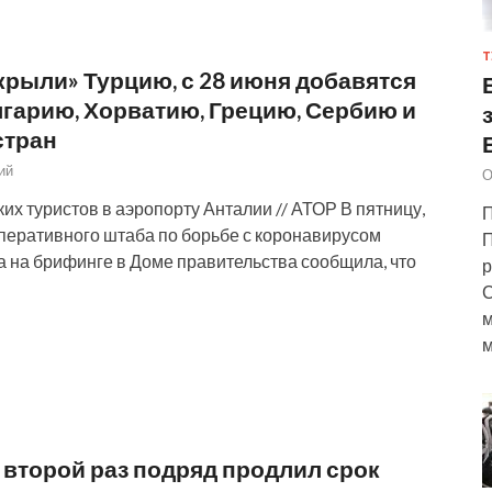
Т
крыли» Турцию, с 28 июня добавятся
лгарию, Хорватию, Грецию, Сербию и
стран
ий
О
их туристов в аэропорту Анталии // АТОР В пятницу,
П
Оперативного штаба по борьбе с коронавирусом
П
а на брифинге в Доме правительства сообщила, что
р
С
м
м
 второй раз подряд продлил срок