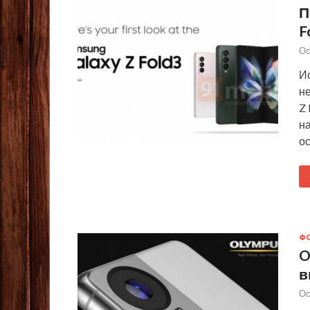
П
F
Ос
И
н
Z 
на
ос
Ф
O
в
Ос