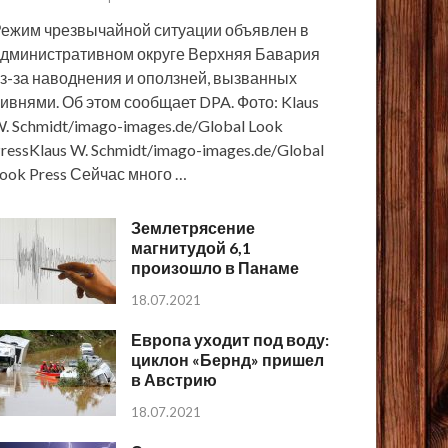
ежим чрезвычайной ситуации объявлен в
дминистративном округе Верхняя Бавария
з-за наводнения и оползней, вызванных
ивнями. Об этом сообщает DPA. Фото: Klaus
. Schmidt/imago-images.de/Global Look
ressKlaus W. Schmidt/imago-images.de/Global
ook Press Сейчас много …
Землетрясение
магнитудой 6,1
произошло в Панаме
18.07.2021
Европа уходит под воду:
циклон «Бернд» пришел
в Австрию
18.07.2021