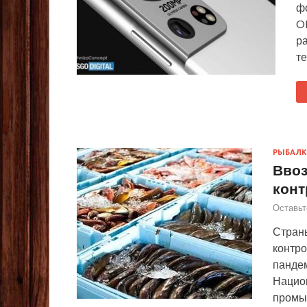
ф
OM
ра
те
РЫБАЛК
Ввоз
конт
Оставьт
Стран
контро
панде
Национ
промыс