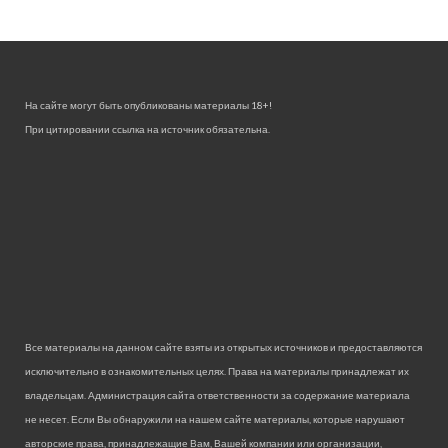
На сайте могут быть опубликованы материалы 18+!
При цитировании ссылка на источник обязательна.
Все материалы на данном сайте взяты из открытых источников и предоставляются
исключительно в ознакомительных целях. Права на материалы принадлежат их
владельцам. Администрация сайта ответственности за содержание материала
не несет. Если Вы обнаружили на нашем сайте материалы, которые нарушают
авторские права, принадлежащие Вам, Вашей компании или организации,