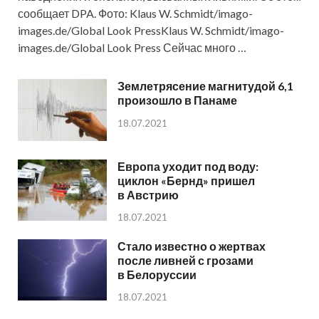
сообщает DPA. Фото: Klaus W. Schmidt/imago-
images.de/Global Look PressKlaus W. Schmidt/imago-
images.de/Global Look Press Сейчас много …
Землетрясение магнитудой 6,1
произошло в Панаме
18.07.2021
Европа уходит под воду:
циклон «Бернд» пришел
в Австрию
18.07.2021
Стало известно о жертвах
после ливней с грозами
в Белоруссии
18.07.2021