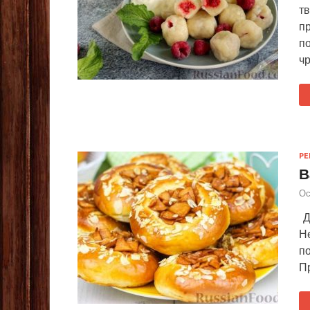
т
п
п
ч
Р
В
Ос
Д
Н
по
Пр