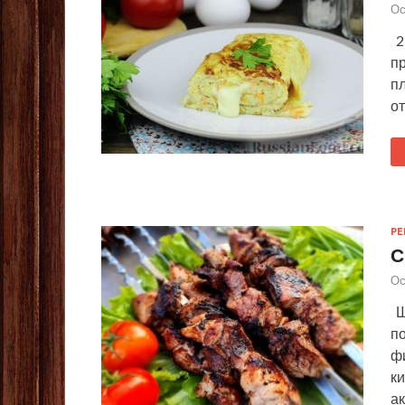
Ос
2
п
п
о
Р
С
Ос
Ш
п
фи
к
ак