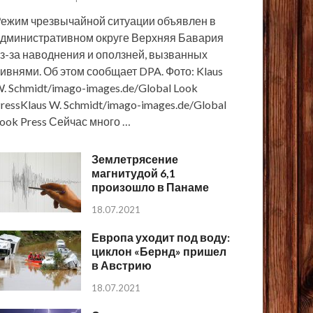
ежим чрезвычайной ситуации объявлен в
дминистративном округе Верхняя Бавария
з-за наводнения и оползней, вызванных
ивнями. Об этом сообщает DPA. Фото: Klaus
. Schmidt/imago-images.de/Global Look
ressKlaus W. Schmidt/imago-images.de/Global
ook Press Сейчас много …
Землетрясение
магнитудой 6,1
произошло в Панаме
18.07.2021
Европа уходит под воду:
циклон «Бернд» пришел
в Австрию
18.07.2021