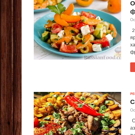
О
ф
Ос
2
я
ха
ф
Р
С
Ос
С
аз
ту