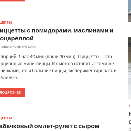
ЕЦЕПТЫ
иццетты с помидорами, маслинами и
оцареллой
тавьте комментарий
порций 1 час 40 мин (ваши 30 мин) Пиццетты — это
орционные мини-пиццы. Их можно готовить с теми же
чинками, что и большие пиццы, экспериментировать и
обавлять …
ПОДРОБНЕЕ
К
ЕЦЕПТЫ
абачковый омлет-рулет с сыром
О