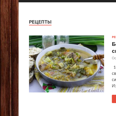
РЕЦЕПТЫ
Р
Б
с
Ос
1
с
с
И