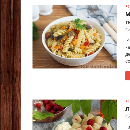
Р
М
п
Ос
4
ка
д
с
Р
Л
Ос
3