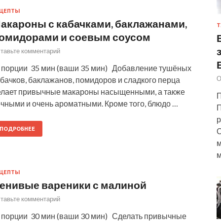
ЕЦЕПТЫ
акароны с кабачками, баклажанами,
Т
омидорами и соевым соусом
тавьте комментарий
 порции 35 мин (ваши 35 мин) Добавление тушёных
О
бачков, баклажанов, помидоров и сладкого перца
елает привычные макароны насыщенными, а также
П
очными и очень ароматными. Кроме того, блюдо …
П
р
ПОДРОБНЕЕ
С
м
м
ЕЦЕПТЫ
енивые вареники с малиной
тавьте комментарий
 порции 30 мин (ваши 30 мин) Сделать привычные