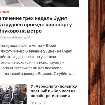
УРИЗМ
В течение трех недель будет
затруднен проезд к аэропорту
Внуково на метро
ставьте комментарий
оезд московского метро // Юрий
лохотниченко В течение 23 дней не будет
аботать один из южных участков
окольнической линии, используемый
ногими пассажирами для поездок в
осковскоий аэропорт Внуково. С субботы …
У «Аэрофлота» появится
платный выбор мест на
онлайн-регистрации
06.07.2021