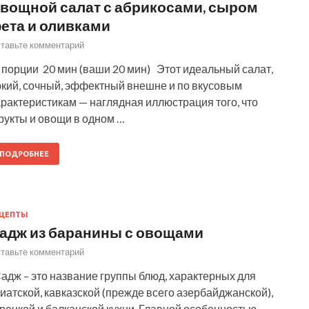
вощной салат с абрикосами, сыром
ета и оливками
тавьте комментарий
 порции 20 мин (ваши 20 мин) Этот идеальный салат,
ркий, сочный, эффектный внешне и по вкусовым
рактеристикам — наглядная иллюстрация того, что
рукты и овощи в одном …
ПОДРОБНЕЕ
ЕЦЕПТЫ
адж из баранины с овощами
тавьте комментарий
адж – это название группы блюд, характерных для
иатской, кавказской (прежде всего азербайджанской),
рецкой и балканской кухни. Главной особенностью