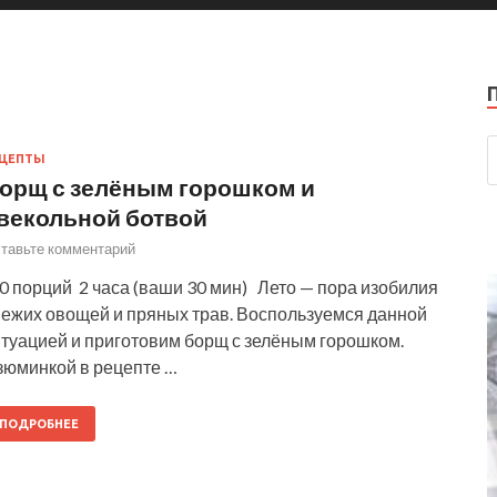
ЕЦЕПТЫ
орщ с зелёным горошком и
векольной ботвой
тавьте комментарий
0 порций 2 часа (ваши 30 мин) Лето — пора изобилия
вежих овощей и пряных трав. Воспользуемся данной
итуацией и приготовим борщ с зелёным горошком.
зюминкой в рецепте …
ПОДРОБНЕЕ