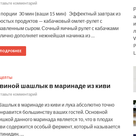
тавьте комментарий
Р
 порции 30 мин (ваши 15 мин) Эффектный завтрак из
а
ростых продуктов — кабачковый омлет-рулет с
и
лавленным сыром. Сочный яичный рулет с кабачками
л
тлично дополняет нежнейшая начинка из …
W
P
ПОДРОБНЕЕ
L
ЕЦЕПТЫ
виной шашлык в маринаде из киви
тавьте комментарий
ашлык в маринаде из киви и лука абсолютно точно
онравится большинству ваших гостей. Основной
шкой данного маринада является то, что в плодах
иви содержится особый фермент, который называется
тинидин. …