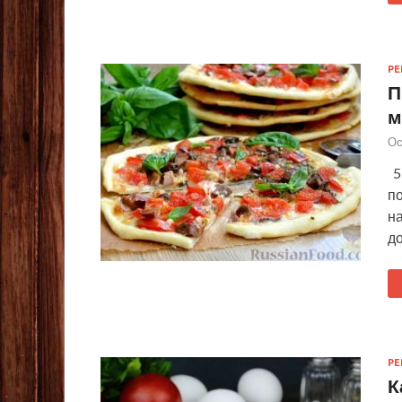
Р
П
м
Ос
5 
п
на
д
Р
К