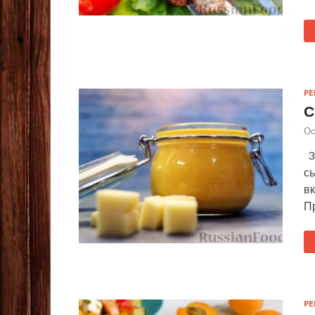
Р
С
Ос
3
сы
в
П
Р