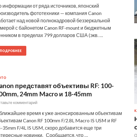
о информации от ряда источников, японский
роизводитель фототехники — компания Canon
аботает над новой полнокадровой беззеркальной
амерой с байонетом Canon RF-mount и бюджетным
енником в пределах 799 долларов США (экв. …
ПОДРОБНЕЕ
ОТО
anon представят объективы RF: 100-
00mm, 24mm Macro и 18-45mm
тавьте комментарий
К
 ближайшее время к уже анонсированным объективам
ъективам Canon RF 100mm F/2.8L Macro IS USM и RF
-35mm F/4L IS USM, скоро добавится еще три
нтересные новинки. Сообщается, что …
О