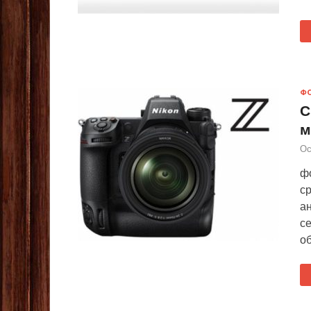
Ф
С
м
Ос
ф
ср
а
с
об