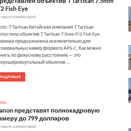
редставлен объектив TTartisan 7.5mm
/2 Fish Eye
тавьте комментарий
то: TTartisan Китайская компания TTartisan
пустила объектив TTartisan 7.5mm F/2 Fish Eye.
овинка предназначена исключительно для
еззеркальных камер формата APS-C. Как можно
онять по фокусному расстоянию — это
верхширокоугольный объектив …
ПОДРОБНЕЕ
ОТО
anon представят полнокадровую
амеру до 799 долларов
тавьте комментарий