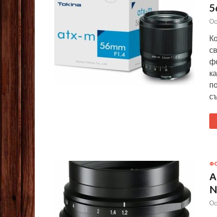
5
Ос
К
св
фо
к
п
съ
Ф
А
N
Ос