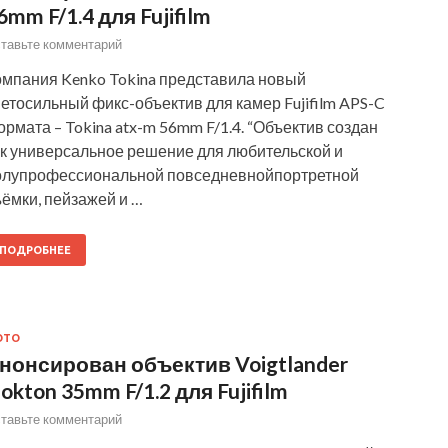
6mm F/1.4 для Fujifilm
тавьте комментарий
омпания Kenko Tokina представила новый
етосильный фикс-объектив для камер Fujifilm APS-C
рмата – Tokina atx-m 56mm F/1.4. “Объектив создан
ак универсальное решение для любительской и
олупрофессиональной повседневнойпортретной
ёмки, пейзажей и …
ПОДРОБНЕЕ
ОТО
нонсирован объектив Voigtlander
okton 35mm F/1.2 для Fujifilm
тавьте комментарий