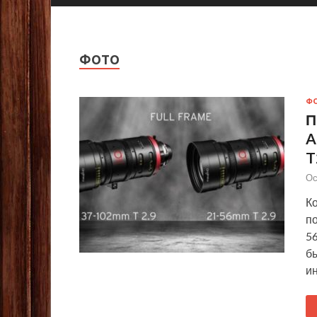
ФОТО
Ф
П
A
T
Ос
К
п
5
б
и