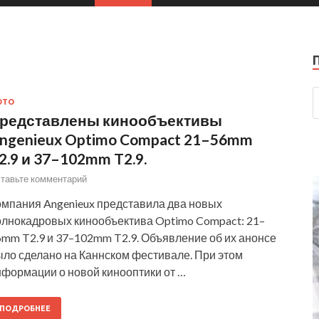
ОТО
редставлены кинообъективы
ngenieux Optimo Compact 21–56mm
2.9 и 37–102mm T2.9.
тавьте комментарий
омпания Angenieux представила два новых
олнокадровых кинообъектива Optimo Compact: 21–
6mm T2.9 и 37–102mm T2.9. Объявление об их анонсе
ыло сделано на Каннском фестивале. При этом
нформации о новой кинооптики от …
ПОДРОБНЕЕ