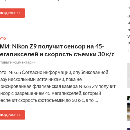
Р
ПОДРОБНЕЕ
а
и
л
W
ОТО
P
МИ: Nikon Z9 получит сенсор на 45-
L
егапикселей и скорость съемки 30 к/c
тавьте комментарий
ото: Nikon Согласно информации, опубликованной
азу несколькими источниками, пока не
нонсированная флагманская камера Nikon Z9 получит
енсор с разрешением 45 мегапикселей, который
еспечит скорость фотосъемки до 30 к/c, в то …
ПОДРОБНЕЕ