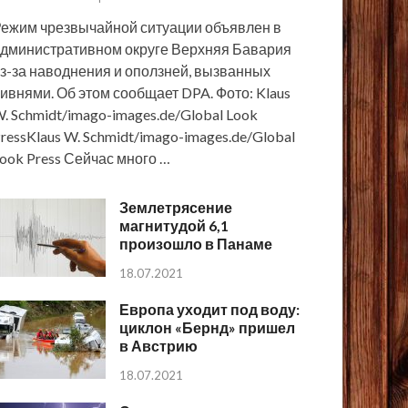
ежим чрезвычайной ситуации объявлен в
дминистративном округе Верхняя Бавария
з-за наводнения и оползней, вызванных
ивнями. Об этом сообщает DPA. Фото: Klaus
. Schmidt/imago-images.de/Global Look
ressKlaus W. Schmidt/imago-images.de/Global
ook Press Сейчас много …
Землетрясение
магнитудой 6,1
произошло в Панаме
18.07.2021
Европа уходит под воду:
циклон «Бернд» пришел
в Австрию
18.07.2021