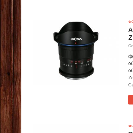
Ф
А
Z
Ос
фо
о
о
Ze
Ca
Ф