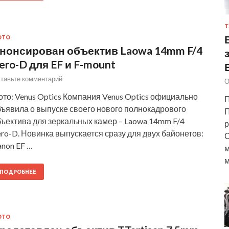
Т
ОТО
нонсирован объектив Laowa 14mm F/4
ero-D для EF и F-mount
тавьте комментарий
О
то: Venus Optics Компания Venus Optics официально
П
бъявила о выпуске своего нового полнокадрового
П
бъектива для зеркальных камер – Laowa 14mm F/4
р
ro-D. Новинка выпускается сразу для двух байонетов:
С
non EF …
м
м
ПОДРОБНЕЕ
ОТО