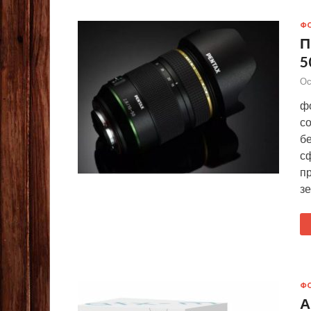
Ф
П
5
Ос
ф
с
б
с
п
з
Ф
А