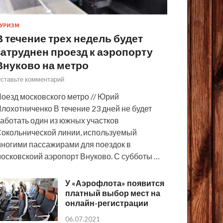
УРИЗМ
В течение трех недель будет
затруднен проезд к аэропорту
Внуково на метро
ставьте комментарий
оезд московского метро // Юрий
лохотниченко В течение 23 дней не будет
аботать один из южных участков
окольнической линии, используемый
ногими пассажирами для поездок в
осковскоий аэропорт Внуково. С субботы …
У «Аэрофлота» появится
платный выбор мест на
онлайн-регистрации
06.07.2021