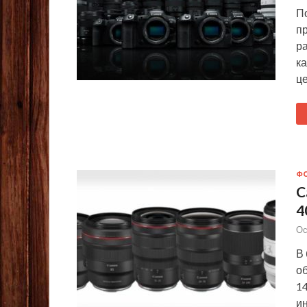
П
п
р
к
ц
Ф
C
4
Ос
В
об
14
и