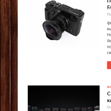
П
F
Ос
фо
вы
Н
б
п
с
Ф
C
к
Ос