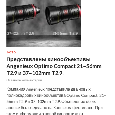
ФОТО
Представлены кинообъективы
Angenieux Optimo Compact 21–56mm
T2.9 и 37–102mm T2.9.
Оставьте комментарий
Компания Angenieux представила два новых
полнокадровых кинообъектива Optimo Compact: 21–
56mm T2.9 и 37–102mm T2.9. Объявление об их
анонсе было сделано на Каннском фестивале. При
этом информации о новой кинооптики от …