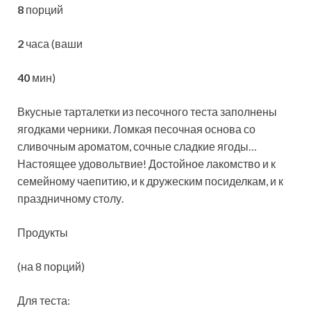
8
порций
2
часа (ваши
40
мин)
Вкусные тарталетки из песочного теста заполнены
ягодками черники. Ломкая песочная основа со
сливочным ароматом, сочные сладкие ягоды…
Настоящее удовольтвие! Достойное лакомство и к
семейному чаепитию, и к дружеским
посиделкам, и к
праздничному столу.
Продукты
(на 8 порций)
Для теста: