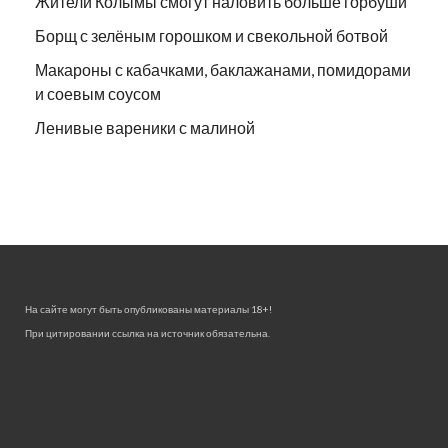
Жители Колымы смогут наловить больше горбуши
Борщ с зелёным горошком и свекольной ботвой
Макароны с кабачками, баклажанами, помидорами
и соевым соусом
Ленивые вареники с малиной
На сайте могут быть опубликованы материалы 18+!
При цитировании ссылка на источник обязательна.