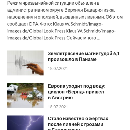
Режим чрезвычайной ситуации объявлен в
административном округе Верхняя Бавария из-за
наводнения и оползней, вызванных ливнями. Об этом
сообщает DPA. Фото: Klaus W. Schmidt/imago-
images.de/Global Look PressKlaus W. Schmidt/imago-
images.de/Global Look Press Сейчас много …
Землетрясение магнитудой 6,1
произошло в Панаме
18.07.2021
Европа уходит под воду:
циклон «Бернд» пришел
в Австрию
18.07.2021
Стало известно о жертвах
после ливней с грозами
в Белоруссии