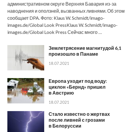
административном округе Верхняя Бавария из-за
наводнения и оползней, вызванных ливнями. Об этом
сообщает DPA. Фото: Klaus W. Schmidt/imago-
images.de/Global Look PressKlaus W. Schmidt/imago-
images.de/Global Look Press Сейчас много …
Землетрясение магнитудой 6,1
произошло в Панаме
18.07.2021
Европа уходит под воду:
циклон «Бернд» пришел
в Австрию
18.07.2021
Стало известно о жертвах
после ливней с грозами
в Белоруссии