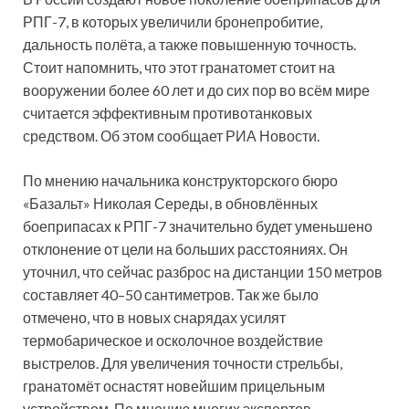
РПГ-7, в которых увеличили бронепробитие,
дальность полёта, а также повышенную точность.
Стоит напомнить, что этот гранатомет стоит на
вооружении более 60 лет и до сих пор во всём мире
считается эффективным противотанковых
средством. Об этом сообщает РИА Новости.
По мнению начальника конструкторского бюро
«Базальт» Николая Середы, в обновлённых
боеприпасах к РПГ-7 значительно будет уменьшено
отклонение от цели на больших расстояниях. Он
уточнил, что сейчас разброс на дистанции 150 метров
составляет 40–50 сантиметров. Так же было
отмечено, что в новых снарядах усилят
термобарическое и осколочное воздействие
выстрелов. Для увеличения точности стрельбы,
гранатомёт оснастят новейшим прицельным
устройством. По мнению многих экспертов,