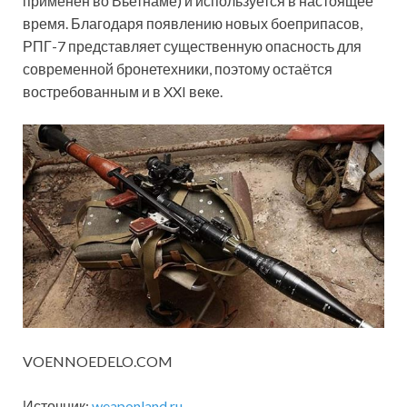
применён во Вьетнаме) и используется в настоящее
время. Благодаря появлению новых боеприпасов,
РПГ-7 представляет существенную опасность для
современной бронетехники, поэтому остаётся
востребованным и в XXI веке.
VOENNOEDELO.COM
Источник:
weaponland.ru