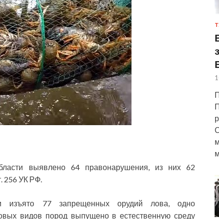
Т
1
П
П
р
С
м
м
бласти выявлено 64 правонарушения, из них 62
 256 УК РФ.
м изъято 77 запрещенных орудий лова, одно
иковых видов пород выпущено в естественную среду