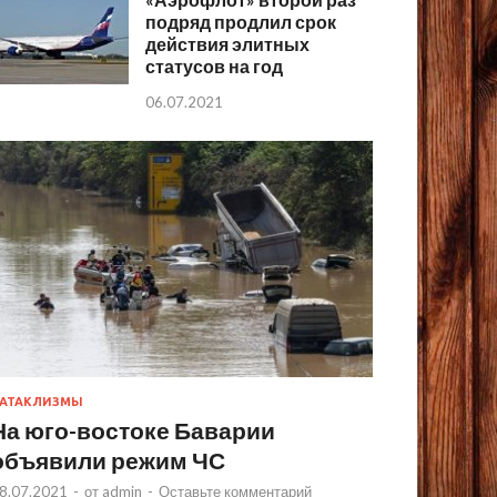
подряд продлил срок
действия элитных
статусов на год
06.07.2021
АТАКЛИЗМЫ
На юго-востоке Баварии
объявили режим ЧС
8.07.2021
-
от
admin
-
Оставьте комментарий