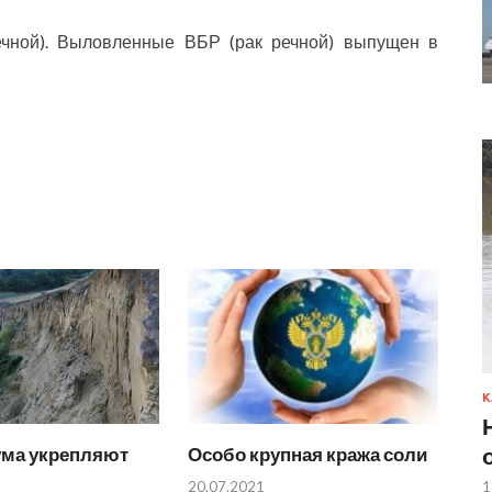
ечной). Выловленные ВБР (рак речной) выпущен в
К
ума укрепляют
Особо крупная кража соли
1
20.07.2021