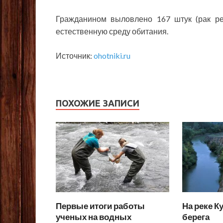
Гражданином выловлено 167 штук (рак р
естественную среду обитания.
Источник:
ohotniki.ru
ПОХОЖИЕ ЗАПИСИ
Первые итоги работы
На реке К
ученых на водных
берега