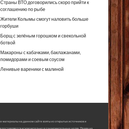
Страны ВТО договорились скоро прийти к
соглашению по рыбе
Жители Колымы смогут наловить больше
горбуши
Борщ с зелёным горошком и свекольной
ботвой
Макароны с кабачками, баклажанами,
помидорами и соевым соусом
Ленивые вареники с малиной
е материалы на данном сайте взяты из открытых источников и
едоставляются исключительно в ознакомительных целях. Права на