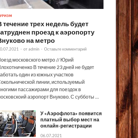
УРИЗМ
В течение трех недель будет
затруднен проезд к аэропорту
Внуково на метро
0.07.2021
-
от
admin
-
Оставьте комментарий
оезд московского метро // Юрий
лохотниченко В течение 23 дней не будет
аботать один из южных участков
окольнической линии, используемый
ногими пассажирами для поездок в
осковскоий аэропорт Внуково. С субботы …
У «Аэрофлота» появится
платный выбор мест на
онлайн-регистрации
06.07.2021