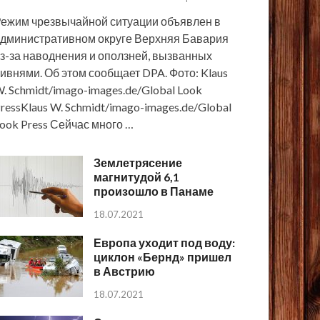
ежим чрезвычайной ситуации объявлен в
дминистративном округе Верхняя Бавария
з-за наводнения и оползней, вызванных
ивнями. Об этом сообщает DPA. Фото: Klaus
. Schmidt/imago-images.de/Global Look
ressKlaus W. Schmidt/imago-images.de/Global
ook Press Сейчас много …
Землетрясение
магнитудой 6,1
произошло в Панаме
18.07.2021
Европа уходит под воду:
циклон «Бернд» пришел
в Австрию
18.07.2021