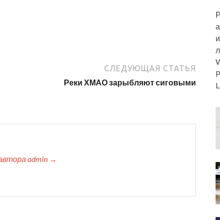
Р
а
и
л
W
СЛЕДУЮЩАЯ СТАТЬЯ
P
Реки ХМАО зарыбляют сиговыми
L
автора admin →