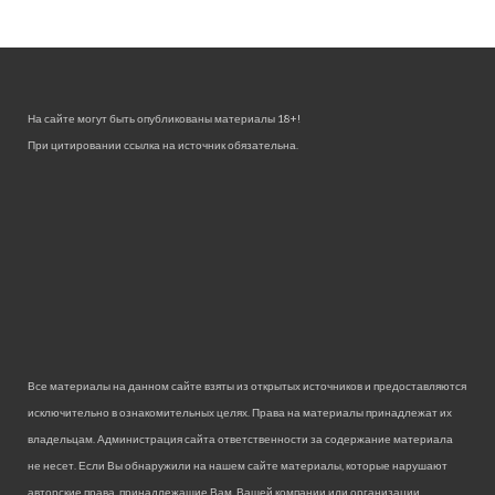
На сайте могут быть опубликованы материалы 18+!
При цитировании ссылка на источник обязательна.
Все материалы на данном сайте взяты из открытых источников и предоставляются
исключительно в ознакомительных целях. Права на материалы принадлежат их
владельцам. Администрация сайта ответственности за содержание материала
не несет. Если Вы обнаружили на нашем сайте материалы, которые нарушают
авторские права, принадлежащие Вам, Вашей компании или организации,