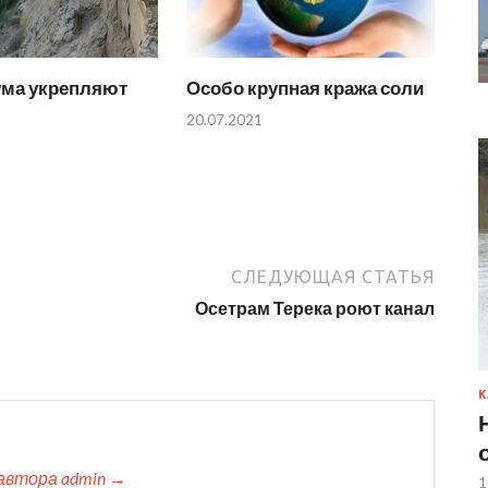
ума укрепляют
Особо крупная кража соли
20.07.2021
СЛЕДУЮЩАЯ СТАТЬЯ
Осетрам Терека роют канал
К
автора admin →
1