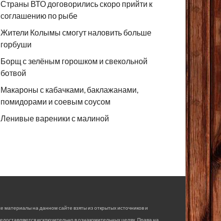
Страны ВТО договорились скоро прийти к
соглашению по рыбе
Жители Колымы смогут наловить больше
горбуши
Борщ с зелёным горошком и свекольной
ботвой
Макароны с кабачками, баклажанами,
помидорами и соевым соусом
Ленивые вареники с малиной
е материалы на данном сайте взяты из открытых источников и
едоставляются исключительно в ознакомительных целях. Права на