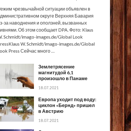
ежим чрезвычайной ситуации объявлен в
дминистративном округе Верхняя Бавария
з-за наводнения и оползней, вызванных
ивнями. Об этом сообщает DPA. Фото: Klaus
. Schmidt/imago-images.de/Global Look
ressKlaus W. Schmidt/imago-images.de/Global
ook Press Сейчас много …
Землетрясение
магнитудой 6,1
произошло в Панаме
18.07.2021
Европа уходит под воду:
циклон «Бернд» пришел
в Австрию
18.07.2021