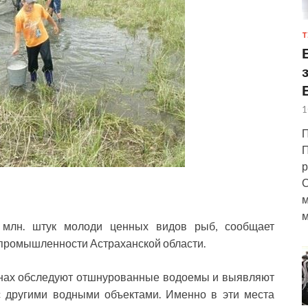
Т
1
П
П
р
С
м
м
млн. штук молоди ценных видов рыб, сообщает
 промышленности Астраханской области.
онах обследуют отшнурованные водоемы и выявляют
с другими водными объектами. Именно в эти места