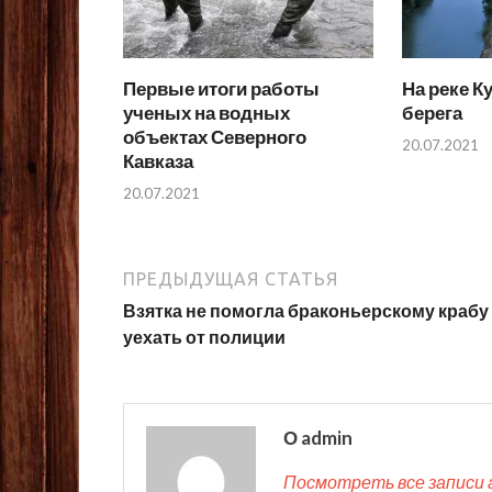
Первые итоги работы
На реке К
ученых на водных
берега
объектах Северного
20.07.2021
Кавказа
20.07.2021
ПРЕДЫДУЩАЯ СТАТЬЯ
Взятка не помогла браконьерскому крабу
уехать от полиции
О admin
Посмотреть все записи 