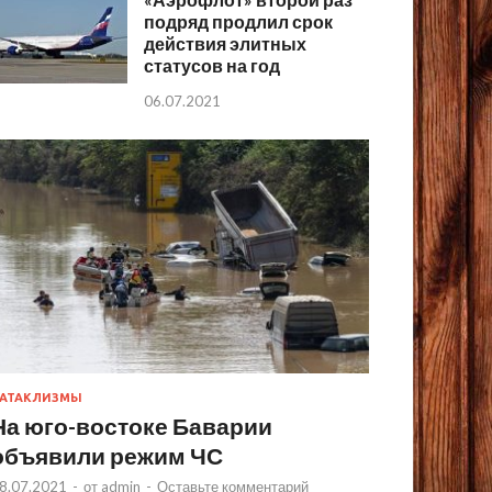
подряд продлил срок
действия элитных
статусов на год
06.07.2021
АТАКЛИЗМЫ
На юго-востоке Баварии
объявили режим ЧС
8.07.2021
-
от
admin
-
Оставьте комментарий