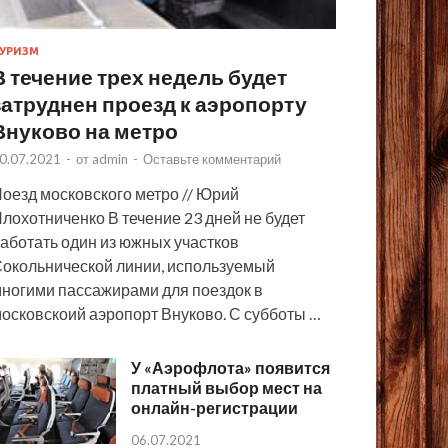
УРИЗМ
В течение трех недель будет
затруднен проезд к аэропорту
Внуково на метро
0.07.2021
-
от
admin
-
Оставьте комментарий
оезд московского метро // Юрий
лохотниченко В течение 23 дней не будет
аботать один из южных участков
окольнической линии, используемый
ногими пассажирами для поездок в
осковскоий аэропорт Внуково. С субботы …
У «Аэрофлота» появится
платный выбор мест на
онлайн-регистрации
06.07.2021