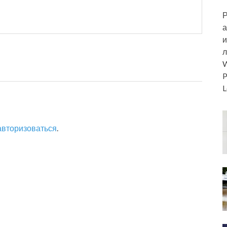
Р
а
и
л
W
P
L
авторизоваться
.