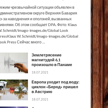
ежим чрезвычайной ситуации объявлен в
дминистративном округе Верхняя Бавария
з-за наводнения и оползней, вызванных
ивнями. Об этом сообщает DPA. Фото: Klaus
. Schmidt/imago-images.de/Global Look
ressKlaus W. Schmidt/imago-images.de/Global
ook Press Сейчас много …
Землетрясение
магнитудой 6,1
произошло в Панаме
18.07.2021
Европа уходит под воду:
циклон «Бернд» пришел
в Австрию
18.07.2021