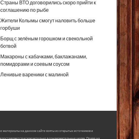
Страны ВТО договорились скоро прийти к
соглашению по рыбе
Жители Колымы смогут наловить больше
горбуши
Борщ с зелёным горошком и свекольной
ботвой
Макароны с кабачками, баклажанами,
помидорами и соевым соусом
Ленивые вареники с малиной
е материалы на данном сайте взяты из открытых источников и
едоставляются исключительно в ознакомительных целях. Права на