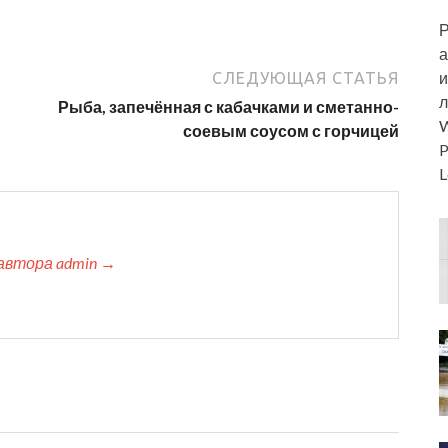
Р
а
и
СЛЕДУЮЩАЯ СТАТЬЯ
л
Рыба, запечённая с кабачками и сметанно-
W
соевым соусом с горчицей
P
L
автора admin →