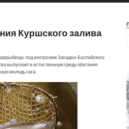
ния Куршского залива
лаврыбвод» под контролем Западно-Балтийского
ва выпускает в естественную среду обитания
ную молодь сига.