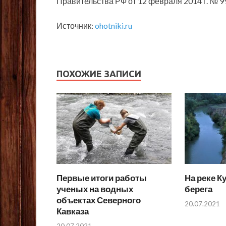
Правительства РФ от 12 февраля 2014 г. № 
Источник:
ohotniki.ru
ПОХОЖИЕ ЗАПИСИ
Первые итоги работы
На реке К
ученых на водных
берега
объектах Северного
20.07.2021
Кавказа
20.07.2021