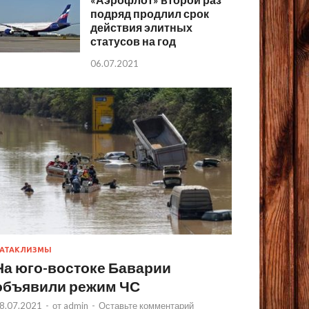
подряд продлил срок
действия элитных
статусов на год
06.07.2021
АТАКЛИЗМЫ
На юго-востоке Баварии
объявили режим ЧС
8.07.2021
-
от
admin
-
Оставьте комментарий