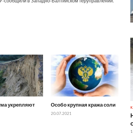
99 -сообщили в Западно-Балтийском теруправлении.
ума укрепляют
Особо крупная кража соли
К
20.07.2021
1