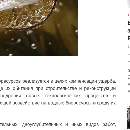
Т
1
П
П
р
С
ресурсов реализуется в целях компенсации ущерба,
м
е их обитания при строительстве и реконструкции
м
 внедрении новых технологических процессов и
ющей воздействие на водные биоресурсы и среду их
тельных, дноуглубительных и иных видов работ,