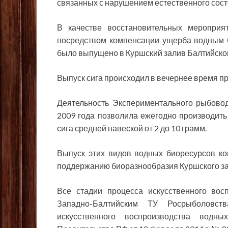
связанных с нарушением естественного сост
В качестве восстановительных мероприя
посредством компенсации ущерба водным б
было выпущено в Куршский залив Балтийского
Выпуск сига происходил в вечернее время п
Деятельность Экспериментального рыбовод
2009 года позволила ежегодно производить 
сига средней навеской от 2 до 10 грамм.
Выпуск этих видов водных биоресурсов ко
поддержанию биоразнообразия Куршского за
Все стадии процесса искусственного вос
Западно-Балтийским ТУ Росрыболовст
искусственного воспроизводства водны