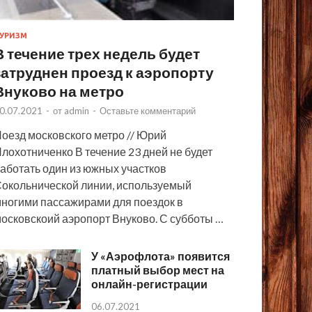
УРИЗМ
В течение трех недель будет
затруднен проезд к аэропорту
Внуково на метро
0.07.2021
-
от
admin
-
Оставьте комментарий
оезд московского метро // Юрий
лохотниченко В течение 23 дней не будет
аботать один из южных участков
окольнической линии, используемый
ногими пассажирами для поездок в
осковскоий аэропорт Внуково. С субботы …
У «Аэрофлота» появится
платный выбор мест на
онлайн-регистрации
06.07.2021