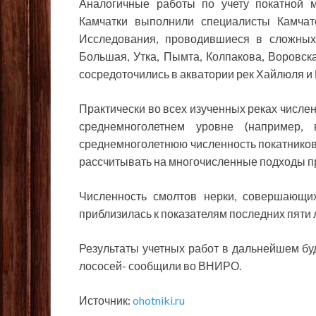
Аналогичные работы по учету покатной 
Камчатки выполнили специалисты Камча
Исследования, проводившиеся в сложных 
Большая, Утка, Пымта, Колпакова, Воровск
сосредоточились в акватории рек Хайлюля и 
Практически во всех изученных реках числе
среднемноголетнем уровне (например
среднемноголетнюю численность покатников 
рассчитывать на многочисленные подходы пр
Численность смолтов нерки, совершающих
приблизилась к показателям последних пяти л
Результаты учетных работ в дальнейшем б
лососей- сообщили во ВНИРО.
Источник:
ohotniki.ru