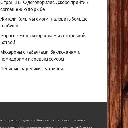
Страны ВТО договорились скоро прийти к
соглашению по рыбе
Жители Колымы смогут наловить больше
горбуши
Борщ с зелёным горошком и свекольной
ботвой
Макароны с кабачками, баклажанами,
помидорами и соевым соусом
Ленивые вареники с малиной
е материалы на данном сайте взяты из открытых источников и
едоставляются исключительно в ознакомительных целях. Права на