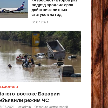
подряд продлил срок
действия элитных
статусов на год
06.07.2021
АТАКЛИЗМЫ
На юго-востоке Баварии
объявили режим ЧС
8.07.2021
-
от
admin
-
Оставьте комментарий