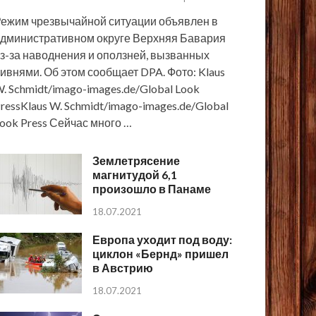
ежим чрезвычайной ситуации объявлен в
дминистративном округе Верхняя Бавария
з-за наводнения и оползней, вызванных
ивнями. Об этом сообщает DPA. Фото: Klaus
. Schmidt/imago-images.de/Global Look
ressKlaus W. Schmidt/imago-images.de/Global
ook Press Сейчас много …
Землетрясение
магнитудой 6,1
произошло в Панаме
18.07.2021
Европа уходит под воду:
циклон «Бернд» пришел
в Австрию
18.07.2021