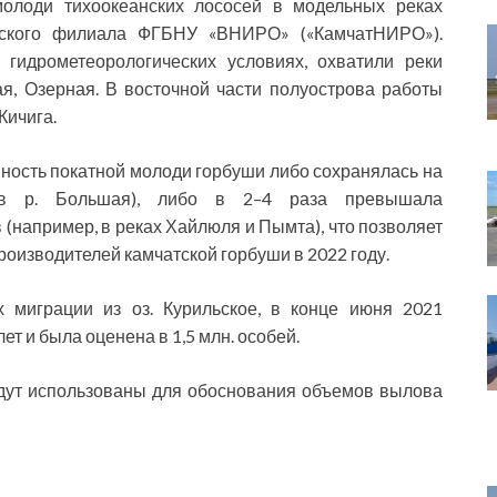
молоди тихоокеанских лососей в модельных реках
тского филиала ФГБНУ «ВНИРО» («КамчатНИРО»).
гидрометеорологических условиях, охватили реки
ая, Озерная. В восточной части полуострова работы
Кичига.
нность покатной молоди горбуши либо сохранялась на
, в р. Большая), либо в 2–4 раза превышала
(например, в реках Хайлюля и Пымта), что позволяет
оизводителей камчатской горбуши в 2022 году.
 миграции из оз. Курильское, в конце июня 2021
ет и была оценена в 1,5 млн. особей.
удут использованы для обоснования объемов вылова