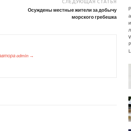
СЛЕДУЮЩАЯ СТАТЬЯ
Р
Осуждены местные жители за добычу
а
морского гребешка
и
л
W
P
L
автора admin →