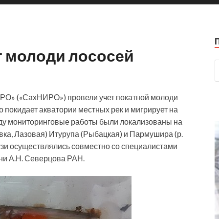
т молоди лососей
О» («СахНИРО») провели учет покатной молоди
о покидает акватории местных рек и мигрирует на
оду мониторинговые работы были локализованы на
вка, Лазовая) Итурупа (Рыбацкая) и Пармушира (р.
узи осуществлялись совместно со специалистами
ни А.Н. Северцова РАН.