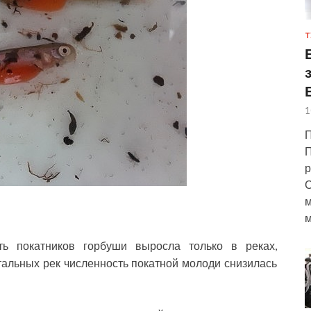
Т
1
П
П
р
С
м
м
ь покатников горбуши выросла только в реках,
тальных рек численность покатной молоди снизилась