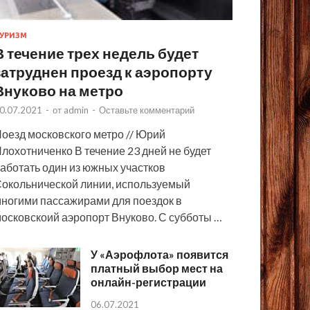
УРИЗМ
В течение трех недель будет
затруднен проезд к аэропорту
Внуково на метро
0.07.2021
-
от
admin
-
Оставьте комментарий
оезд московского метро // Юрий
лохотниченко В течение 23 дней не будет
аботать один из южных участков
окольнической линии, используемый
ногими пассажирами для поездок в
осковскоий аэропорт Внуково. С субботы …
У «Аэрофлота» появится
платный выбор мест на
онлайн-регистрации
06.07.2021