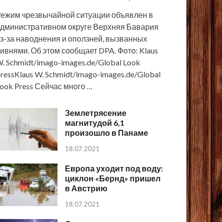
ежим чрезвычайной ситуации объявлен в
дминистративном округе Верхняя Бавария
з-за наводнения и оползней, вызванных
ивнями. Об этом сообщает DPA. Фото: Klaus
. Schmidt/imago-images.de/Global Look
ressKlaus W. Schmidt/imago-images.de/Global
ook Press Сейчас много …
Землетрясение
магнитудой 6,1
произошло в Панаме
18.07.2021
Европа уходит под воду:
циклон «Бернд» пришел
в Австрию
18.07.2021