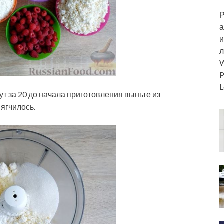
Р
а
и
л
W
P
L
т за 20 до начала приготовления выньте из
ягчилось.