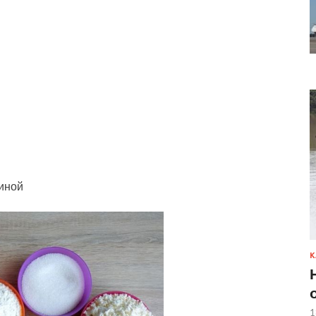
линой
К
1