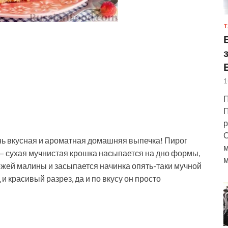
Т
1
П
П
р
С
нь вкусная и ароматная домашняя выпечка! Пирог
м
 сухая мучнистая крошка насыпается на дно формы,
м
жей малины и засыпается начинка опять-таки мучной
и красивый разрез, да и по вкусу он просто