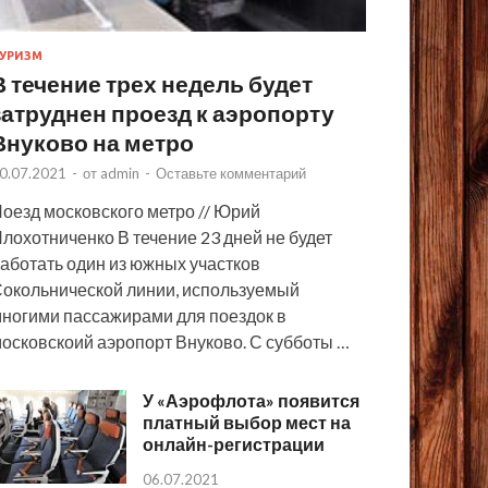
УРИЗМ
В течение трех недель будет
затруднен проезд к аэропорту
Внуково на метро
0.07.2021
-
от
admin
-
Оставьте комментарий
оезд московского метро // Юрий
лохотниченко В течение 23 дней не будет
аботать один из южных участков
окольнической линии, используемый
ногими пассажирами для поездок в
осковскоий аэропорт Внуково. С субботы …
У «Аэрофлота» появится
платный выбор мест на
онлайн-регистрации
06.07.2021