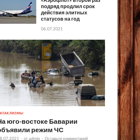
подряд продлил срок
действия элитных
статусов на год
06.07.2021
АТАКЛИЗМЫ
На юго-востоке Баварии
объявили режим ЧС
8.07.2021
-
от
admin
-
Оставьте комментарий