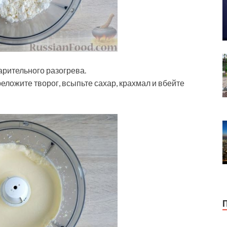
арительного разогрева.
еложите творог, всыпьте сахар, крахмал и вбейте