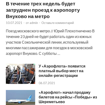
В течение трех недель будет
затруднен проезд к аэропорту
Внуково на метро
10.07.2021
-
от
admin
-
Оставьте комментарий
Поезд московского метро // Юрий Плохотниченко В
течение 23 дней не будет работать один из южных
участков Сокольнической линии, используемый
многими пассажирами для поездок в московскоий
аэропорт Внуково. С субботы …
У «Аэрофлота» появится
платный выбор мест на
онлайн-регистрации
06.07.2021
«Аэрофлот» начал продажу
билетов на рейсы «Победы» из
Шереметьево