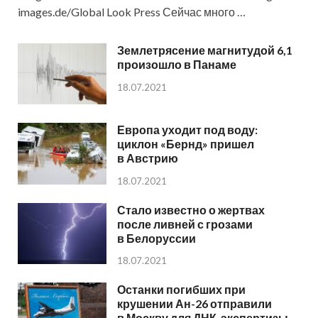
images.de/Global Look Press Сейчас много …
Землетрясение магнитудой 6,1
произошло в Панаме
18.07.2021
Европа уходит под воду:
циклон «Бернд» пришел
в Австрию
18.07.2021
Стало известно о жертвах
после ливней с грозами
в Белоруссии
18.07.2021
Останки погибших при
крушении Ан-26 отправили
в Москву для ДНК-экспертизы