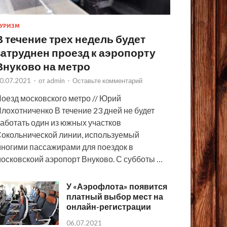
УРИЗМ
В течение трех недель будет
затруднен проезд к аэропорту
Внуково на метро
0.07.2021
-
от
admin
-
Оставьте комментарий
оезд московского метро // Юрий
лохотниченко В течение 23 дней не будет
аботать один из южных участков
окольнической линии, используемый
ногими пассажирами для поездок в
осковскоий аэропорт Внуково. С субботы …
У «Аэрофлота» появится
платный выбор мест на
онлайн-регистрации
06.07.2021