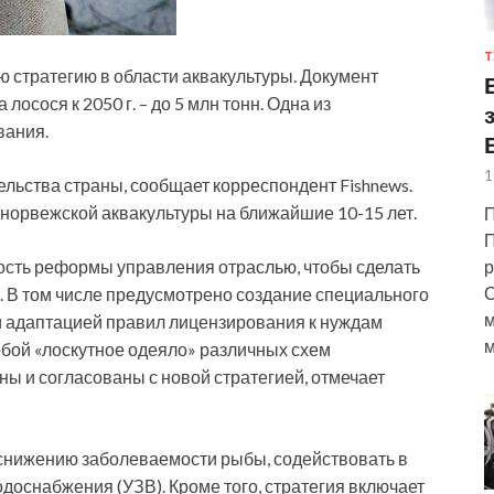
Т
 стратегию в области аквакультуры. Документ
осося к 2050 г. – до 5 млн тонн. Одна из
вания.
1
льства страны, сообщает корреспондент Fishnews.
 норвежской аквакультуры на ближайшие 10-15 лет.
П
П
р
сть реформы управления отраслью, чтобы сделать
С
 В том числе предусмотрено создание специального
м
и адаптацией правил лицензирования к нуждам
м
бой «лоскутное одеяло» различных схем
ы и согласованы с новой стратегией, отмечает
 снижению заболеваемости рыбы, содействовать в
одоснабжения (УЗВ). Кроме того, стратегия включает