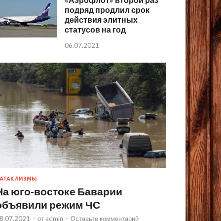
подряд продлил срок
действия элитных
статусов на год
06.07.2021
АТАКЛИЗМЫ
На юго-востоке Баварии
объявили режим ЧС
8.07.2021
-
от
admin
-
Оставьте комментарий