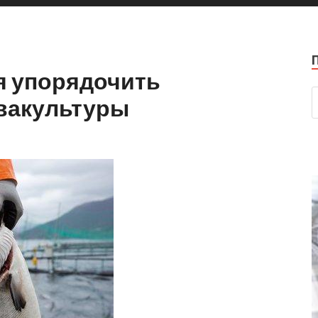
я упорядочить
квакультуры