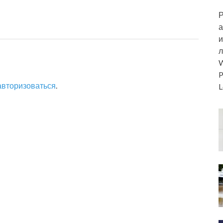
Р
а
и
л
W
P
авторизоваться
.
L