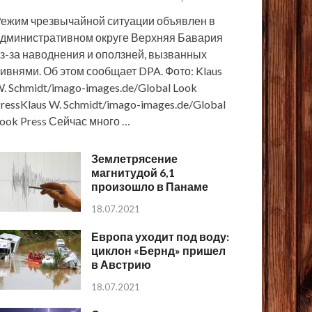
ежим чрезвычайной ситуации объявлен в
дминистративном округе Верхняя Бавария
з-за наводнения и оползней, вызванных
ивнями. Об этом сообщает DPA. Фото: Klaus
. Schmidt/imago-images.de/Global Look
ressKlaus W. Schmidt/imago-images.de/Global
ook Press Сейчас много …
Землетрясение
магнитудой 6,1
произошло в Панаме
18.07.2021
Европа уходит под воду:
циклон «Бернд» пришел
в Австрию
18.07.2021