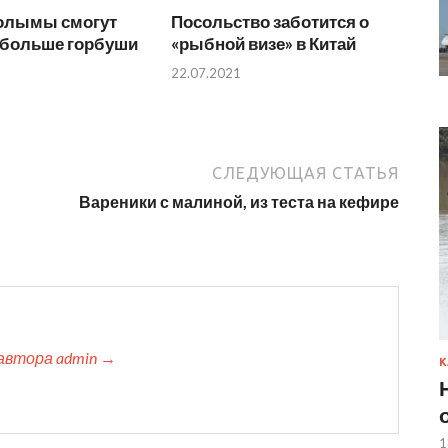
олымы смогут
Посольство заботится о
 больше горбуши
«рыбной визе» в Китай
22.07.2021
СЛЕДУЮЩАЯ СТАТЬЯ
Вареники с малиной, из теста на кефире
автора admin →
К
1