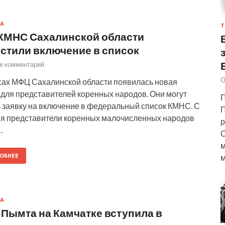
А
Т
КМНС Сахалинской области
стили включение в список
е комментарий
О
сах МФЦ Сахалинской области появилась новая
 для представителей коренных народов. Они могут
П
 заявку на включение в федеральный список КМНС. С
П
ня представители коренных малочисленных народов
р
…
С
м
ОБНЕЕ
м
А
 Пымта на Камчатке вступила в