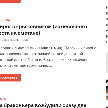
Р
а
и
ЕЦЕПТЫ
л
ирог с крыжовником (из песочного
W
еста на сметане)
P
тавьте комментарий
L
порций 1 час 10 мин (ваши 30 мин) Песочный пирог с
рыжовником станет отличной летней десертной
ыпечкой для всей семьи. Рыхлое нежное песочное
сто на сметане гармонично …
ПОДРОБНЕЕ
ОТА
а браконьера возбудили сразу два