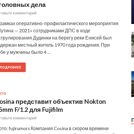
головных дела
тавьте комментарий
 рамках оперативно-профилактического мероприятия
Путина — 2021» сотрудниками ДПС в ходе
атрулирования Дудинки на берегу реки Енисей был
адержан местный житель 1970 года рождения. При
ебе у мужчины было 4 …
ПОДРОБНЕЕ
ОТО
osina представит объектив Nokton
5mm F/1.2 для Fujifilm
тавьте комментарий
то: fujirumors Компания Cosina в скором времени