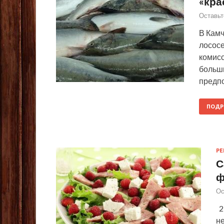
«кра
Оставьт
В Камч
лососе
комисс
больш
предп
ПОДР
Р
С
ф
Ос
2
н