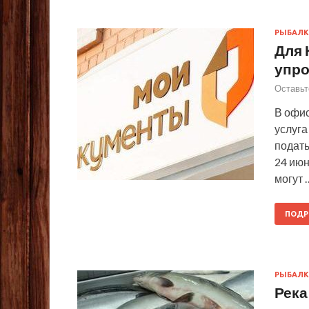
РЫБАЛК
Для 
упро
Оставьт
В офи
услуга
подать
24 ию
могут 
ПОДР
РЫБАЛК
Река