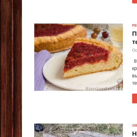
Р
П
т
Ос
8 
к
в
те
ОХ
Н