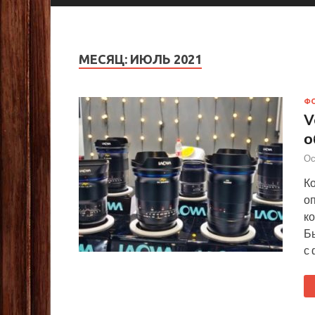
МЕСЯЦ:
ИЮЛЬ 2021
Ф
V
о
Ос
Ко
оп
ко
Б
с 