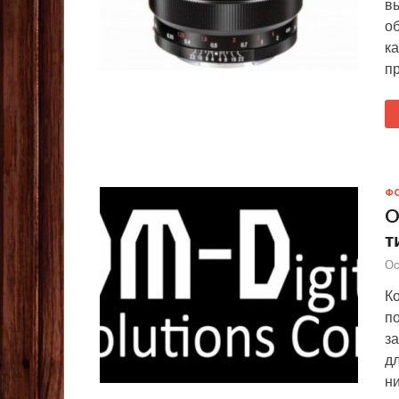
в
об
ка
пр
Ф
O
т
Ос
К
п
з
д
ни