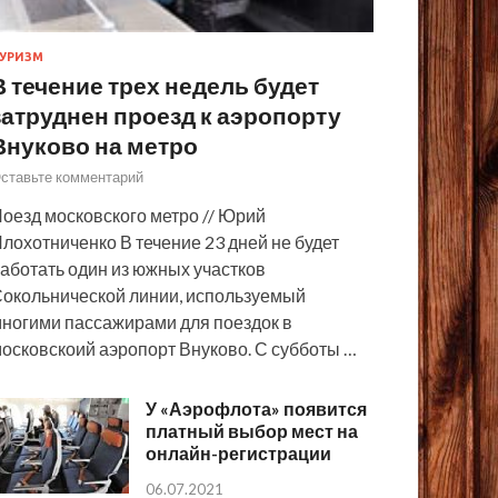
УРИЗМ
В течение трех недель будет
затруднен проезд к аэропорту
Внуково на метро
ставьте комментарий
оезд московского метро // Юрий
лохотниченко В течение 23 дней не будет
аботать один из южных участков
окольнической линии, используемый
ногими пассажирами для поездок в
осковскоий аэропорт Внуково. С субботы …
У «Аэрофлота» появится
платный выбор мест на
онлайн-регистрации
06.07.2021