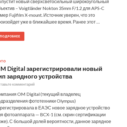
ыпустит новый сверхсветосильный широкоугольный
ъектив – Voigtländer Nokton 35mm F/1.2 для APS-C
мер Fujifilm X-mount. Источник уверен, что это
оизойдет уже в ближайшее время. Ранее этот …
ПОДРОБНЕЕ
ОТО
M Digital зарегистрировали новый
ип зарядного устройства
тавьте комментарий
омпания OM Digital (текущий владелец
одразделения фототехники Olympus)
арегистрировала в ЕАЭС новое зарядное устройство
ля фотоаппарата — BCX-1 (см. скрин сертификации
же). С большой долей вероятности, данное зарядное