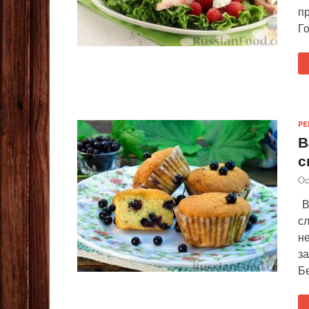
пр
Го
Р
В
с
Ос
В
с
не
з
Б