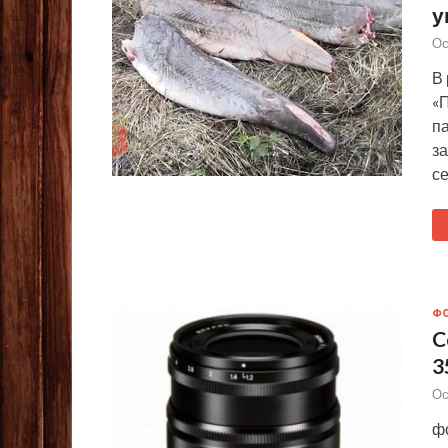
у
Ос
В
«
п
з
с
Ф
C
3
Ос
фо