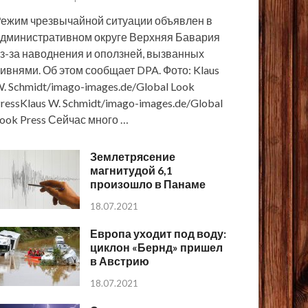
ежим чрезвычайной ситуации объявлен в
дминистративном округе Верхняя Бавария
з-за наводнения и оползней, вызванных
ивнями. Об этом сообщает DPA. Фото: Klaus
. Schmidt/imago-images.de/Global Look
ressKlaus W. Schmidt/imago-images.de/Global
ook Press Сейчас много …
Землетрясение
магнитудой 6,1
произошло в Панаме
18.07.2021
Европа уходит под воду:
циклон «Бернд» пришел
в Австрию
18.07.2021