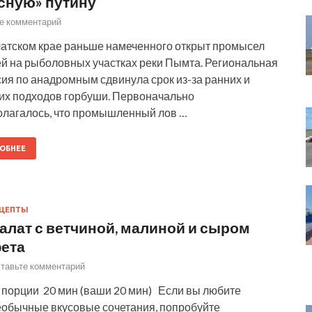
сную» путину
е комментарий
атском крае раньше намеченного открыт промысел
й на рыболовных участках реки Пымта. Региональная
ия по анадромным сдвинула срок из-за ранних и
их подходов горбуши. Первоначально
олагалось, что промышленный лов …
ОБНЕЕ
ЕЦЕПТЫ
алат с ветчиной, малиной и сыром
ета
тавьте комментарий
 порции 20 мин (ваши 20 мин) Если вы любите
еобычные вкусовые сочетания, попробуйте