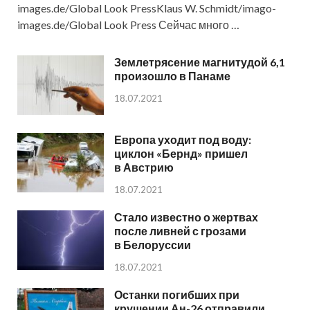
images.de/Global Look PressKlaus W. Schmidt/imago-
images.de/Global Look Press Сейчас много …
Землетрясение магнитудой 6,1
произошло в Панаме
18.07.2021
Европа уходит под воду:
циклон «Бернд» пришел
в Австрию
18.07.2021
Стало известно о жертвах
после ливней с грозами
в Белоруссии
18.07.2021
Останки погибших при
крушении Ан-26 отправили