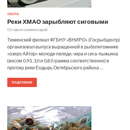
ОХОТА
Реки ХМАО зарыбляют сиговыми
Оставьте комментарий
Тюменский филиал ФГБНУ «ВНИРО» (Госрыбцентр)
организовал выпуск выращенной в рыбопитомнике
«озеро Айтор» молоди пеляди, чира и сига-пыжьяна
(весом 0,93, 3,0 и 0,83 грамма соответственно) в
протоку реки Ендырь Октябрьского района …
ПОДРОБНЕЕ