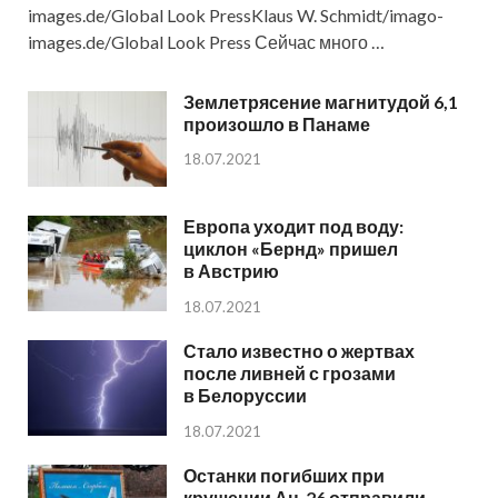
images.de/Global Look PressKlaus W. Schmidt/imago-
images.de/Global Look Press Сейчас много …
Землетрясение магнитудой 6,1
произошло в Панаме
18.07.2021
Европа уходит под воду:
циклон «Бернд» пришел
в Австрию
18.07.2021
Стало известно о жертвах
после ливней с грозами
в Белоруссии
18.07.2021
Останки погибших при
крушении Ан-26 отправили